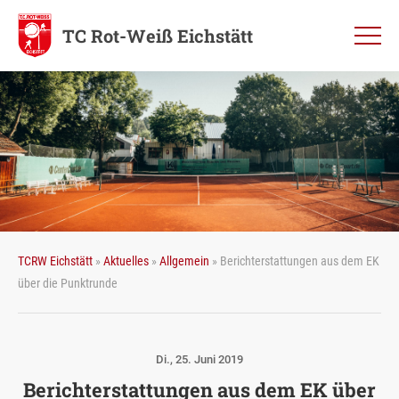
TC Rot-Weiß Eichstätt
TCRW Eichstätt
»
Aktuelles
»
Allgemein
»
Berichterstattungen aus dem EK
über die Punktrunde
Di., 25. Juni 2019
Berichterstattungen aus dem EK über