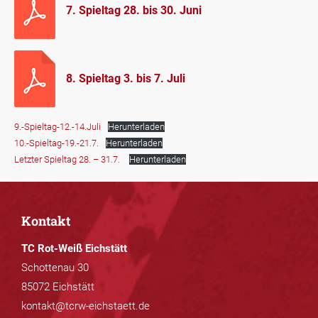
7. Spieltag 28. bis 30. Juni
8. Spieltag 3. bis 7. Juli
9.-Spieltag-12.-14.Juli
Herunterladen
10.-Spieltag-19.-21.7.
Herunterladen
Letzter Spieltag 28. – 31.7.
Herunterladen
Kontakt
TC Rot-Weiß Eichstätt
Schottenau 30
85072 Eichstätt
kontakt@tcrw-eichstaett.de