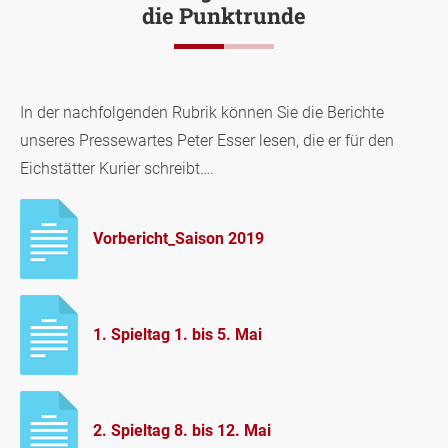
die Punktrunde
In der nachfolgenden Rubrik können Sie die Berichte
unseres Pressewartes Peter Esser lesen, die er für den
Eichstätter Kurier schreibt….
Vorbericht_Saison 2019
1. Spieltag 1. bis 5. Mai
2. Spieltag 8. bis 12. Mai